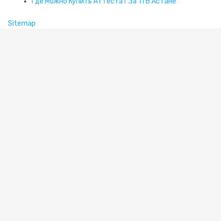
Где Можно Купить Аттестат За 11 В Астане
Sitemap