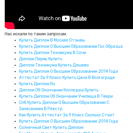
Нас искали по таким запросам:
Купить Диплом В Москве Отзывы
Купить Диплом О Высшем Образовании Гос Образца
Купить Диплом Техникума В Сочи
Диплом Пермь Купить
Диплом Техникума Купить Дешево
Купить Диплом О Высшем Образовании 2014 Года
Аттестат За 9 Класс Купить Цена В Волгограде
Купить Диплом Ru
Диплом Об Окончании Колледжа Купить
Купить Диплом Об Окончании Училища В Твери
Спб Купить Диплом О Высшем Образовании С
Занесением В Реестр
Как Купить Аттестат За 9 Класс Сколько Стоит
Купить Диплом О Высшем Образовании 2014 Года
Солнечный Свет Купить Диплом