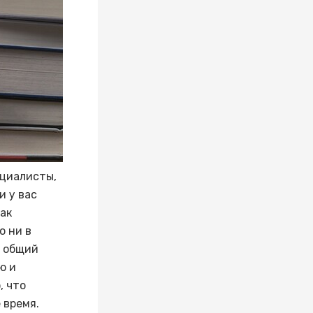
ециалисты,
и у вас
ак
о ни в
общий
ю и
, что
 время.