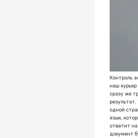
Контроль з
наш курьер 
сразу же т
результат. 
одной стра
язык, кото
ответит на
документ б