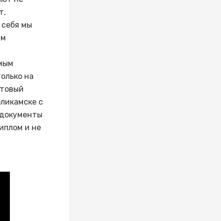
т,
 себя мы
ым
амым
олько на
отовый
ликамске с
 документы
иплом и не