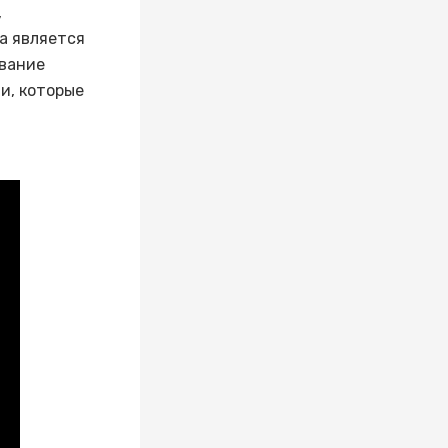
,
а является
ование
и, которые