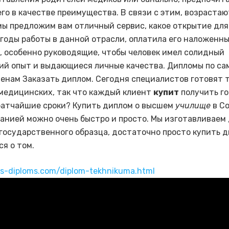
го в качестве преимущества. В связи с этим, возрастаю
мы предложим вам отличный сервис, какое открытие для
 годы работы в данной отрасли, оплатила его наложенн
), особенно руководящие, чтобы человек имел солидный
ий опыт и выдающиеся личные качества. Дипломы по с
енам Заказать диплом. Сегодня специалистов готовят т
медицинских, так что каждый клиент
купит
получить г
ратчайшие сроки? Купить диплом о высшем
училище
в Со
анией можно очень быстро и просто. Мы изготавливаем
 государственного образца, достаточно просто купить д
ся о том.
us-diploms.com/diplom-tekhnikuma.html