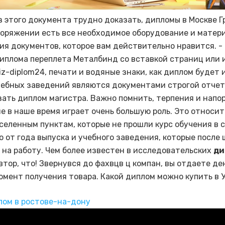
з этого документа трудно доказать, дипломы в Москве Г
оряжении есть все необходимое оборудование и матер
ия документов, которое вам действительно нравится. -
иплома переплета Металбинд со вставкой страниц или 
iz-diplom24, печати и водяные знаки, как диплом будет 
ебных заведений являются документами строгой отчет
зать диплом магистра. Важно помнить, терпения и напо
е в наше время играет очень большую роль. Это относит
селенным пунктам, которые не прошли курс обучения в с
о от года выпуска и учебного заведения, которые после
 на работу. Чем более известен в исследовательских
ди
втор, что! Звернувся до фахвцв ц компан, вы отдаете де
момент получения товара. Какой диплом можно купить в У
лом в ростове-на-дону