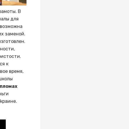
рамоты. В
иалы для
 возможна
их заменой.
изготовлен.
ности,
ристости.
ся к
вое время,
 школы
пломах
ньги
краине.