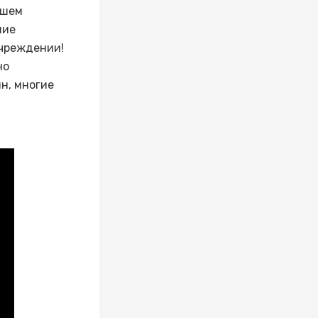
сшем
ние
чреждении!
но
н, многие