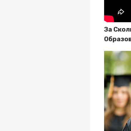
За Скол
Образо