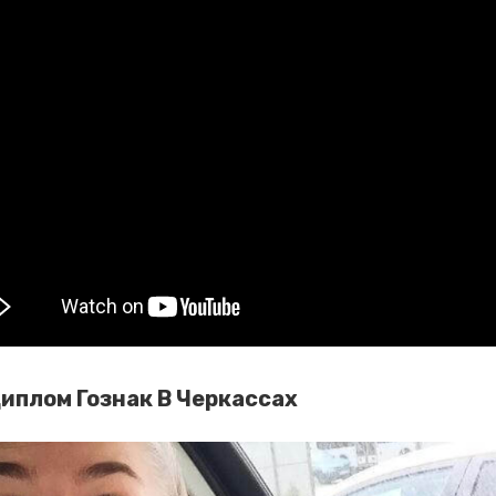
иплом Гознак В Черкассах