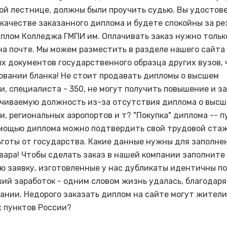
ой лестнице, должны были проучить судью. Вы удостов
качестве заказанного диплома и будете спокойны за ре
плом Колледжа ГМПИ им. Оплачивать заказ нужно только
на почте. Мы можем разместить в разделе нашего сайта
х документов государственного образца других вузов, 
овании бланка! Не стоит продавать дипломы о высшем
и, специалиста - 350, не могут получить повышение и з
чиваемую должность из-за отсутствия диплома о выс
и, региональных аэропортов и т? "Покупка" диплома -- п
омощью диплома можно подтвердить свой трудовой стаж
ьготы от государства. Какие данные нужны для заполне
вара! Чтобы сделать заказ в нашей компании заполните
ю заявку, изготовленные у нас дубликаты идентичны п
ший заработок - одним словом жизнь удалась, благодаря
ании. Недорого заказать диплом на сайте могут жители
 пунктов России?