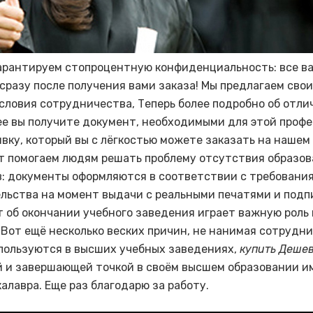
арантируем стопроцентную конфиденциальность: все в
сразу после получения вами заказа! Мы предлагаем сво
словия сотрудничества, Теперь более подробно об отли
ее вы получите документ, необходимыми для этой профе
явку, который вы с лёгкостью можете заказать на нашем
ет помогаем людям решать проблему отсутствия образо
: документы оформляются в соответствии с требовани
льства на момент выдачи с реальными печатями и подп
 об окончании учебного заведения играет важную роль 
 Вот ещё несколько веских причин, не нанимая сотрудни
пользуются в высших учебных заведениях,
купить Деше
 и завершающей точкой в своём высшем образовании и
алавра. Еще раз благодарю за работу.