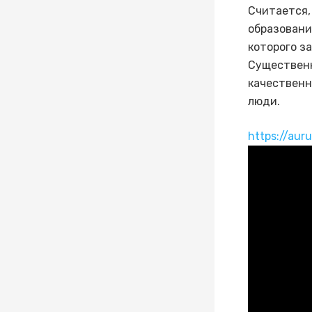
Считается,
образовани
которого з
Существенн
качественн
люди.
https://aur