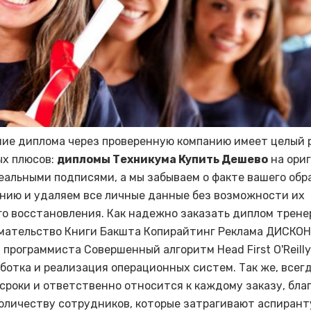
ие диплома через проверенную компанию имеет целый 
х плюсов:
дипломы Техникума Купить Дешево
на ори
реальными подписями, а мы забываем о факте вашего обр
нию и удаляем все личные данные без возможности их
о восстановления. Как надежно заказать диплом тренер
ательство Книги Бакшта Копирайтинг Реклама ДИСКО
 программиста Совершенный алгоритм Head First O'Reill
аботка и реализация операционных систем. Так же, всег
сроки и ответственно относится к каждому заказу, бла
оличеству сотрудников, которые затрагивают аспирант