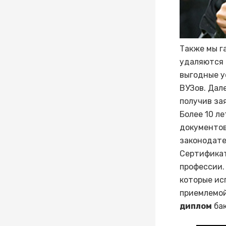
Также мы г
удаляются 
выгодные у
ВУЗов. Дал
получив за
Более 10 л
документов
законодате
Сертификат
профессии.
которые ис
приемлемой
диплом
бак