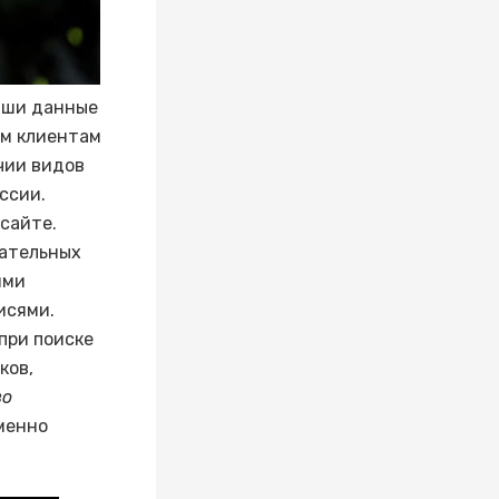
аши данные
им клиентам
чии видов
ссии.
 сайте.
вательных
ями
исями.
при поиске
ков,
во
менно