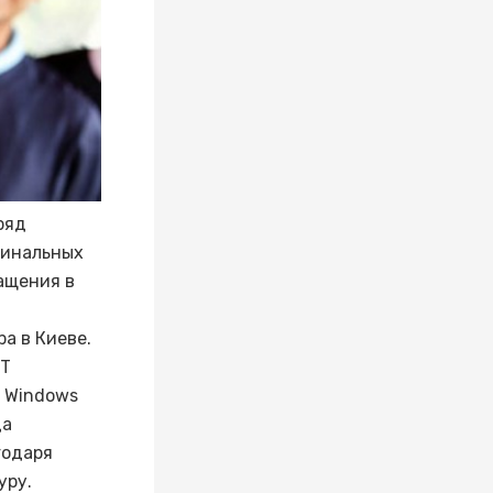
ряд
гинальных
ащения в
а в Киеве.
НТ
y Windows
да
годаря
уру.