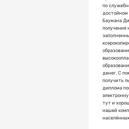
по служебн
достойном 
Баумана Ди
получения 
заполненны
ксерокопир
образовани
высокоопла
образовани
денег. С п
получить л
диплома по
электронну
тут и хоро
нашей комп
населённых