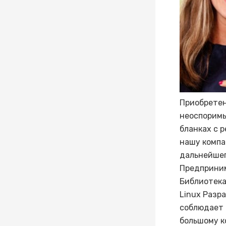
Приобретен
неоспоримы
бланках с 
нашу компа
дальнейшег
Предприним
Библиотека
Linux Разр
соблюдает 
большому к