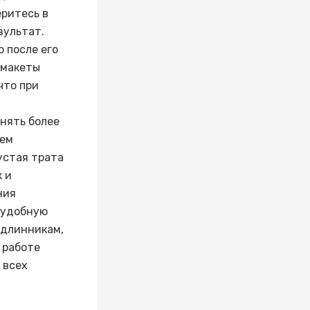
еритесь в
зультат.
 после его
 макеты
что при
анять более
шем
устая трата
 и
ния
 удобную
одлинникам,
 работе
 всех