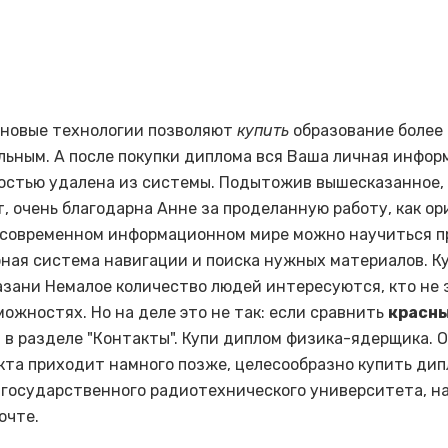
 новые технологии позволяют
купить
образование более
ьным. А после покупки диплома вся Ваша личная инфор
остью удалена из системы. Подытожив вышесказанное,
т, очень благодарна Анне за проделанную работу, как о
 современном информационном мире можно научиться п
бная система навигации и поиска нужных материалов. К
азани Немалое количество людей интересуются, кто не 
можностях. Но на деле это не так: если сравнить
красн
, в разделе "Контакты". Купи диплом физика-ядерщика. 
кта приходит намного позже, целесообразно купить ди
 государственного радиотехнического университета, н
очте.