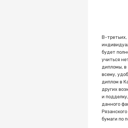
В-третьих,
индивидуал
будет полн
учиться не
дипломы, в
всему, удо
диплом в К
других воз
и подделку
данного фа
Рязанского
бумаги по п