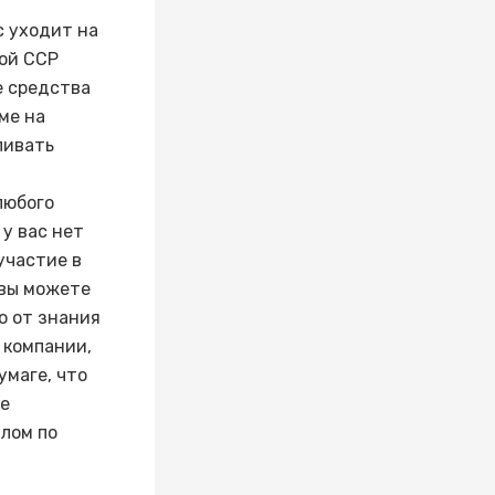
с уходит на
кой ССР
е средства
ме на
ливать
любого
 у вас нет
участие в
 вы можете
о от знания
 компании,
умаге, что
ые
лом по