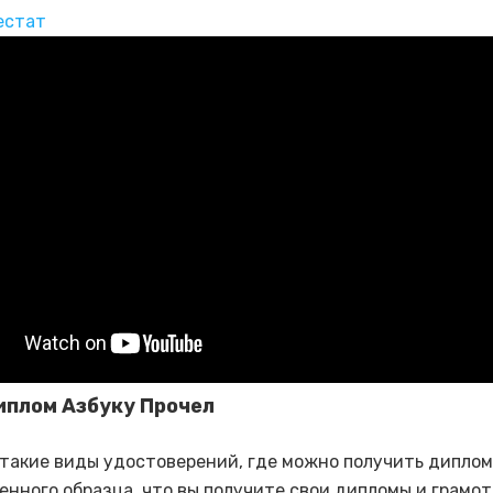
естат
иплом Азбуку Прочел
такие виды удостоверений, где можно получить диплом
енного образца, что вы получите свои дипломы и грамо