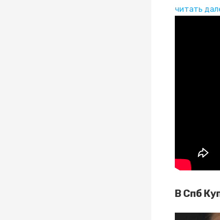
читать дал
В Спб К