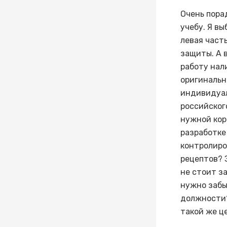
Очень пора
учебу. Я в
левая част
защиты. А 
работу нал
оригинальн
индивидуа
российского
нужной кор
разработке
контролиро
рецептов? 
не стоит з
нужно забы
должности?
такой же ц