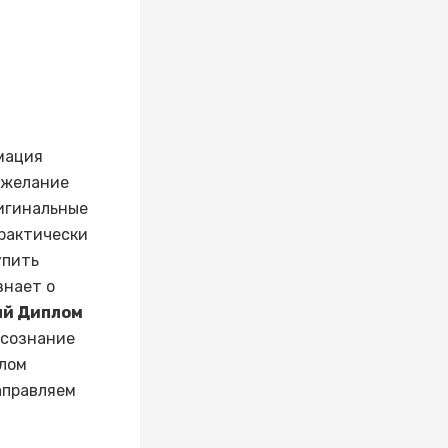
мация
 желание
ригинальные
рактически
упить
знает о
ый Диплом
Осознание
плом
аправляем