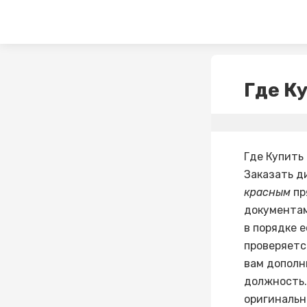
Где К
Где Купить
Заказать д
красным
пр
документам
в порядке 
проверяетс
вам дополн
должность.
оригиналь