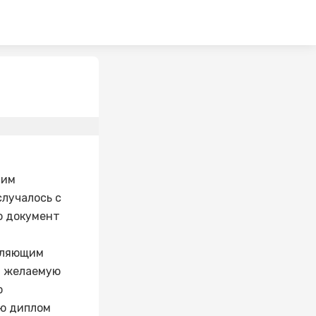
шим
случалось с
о документ
авляющим
а желаемую
о
лю диплом