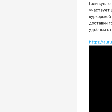
(или куплю 
участвует 
курьерской
доставки г
удобном от
https://aur