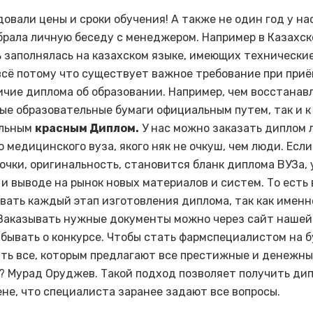
довали цены и сроки обучения! А также не один год у на
ыбрала личную беседу с менеджером. Например в Казахс
ь заполнялась на казахском языке, имеющих технически
всё потому что существует важное требование при приё
ичие диплома об образовании. Например, чем восстанав
ые образовательные бумаги официальным путем, так и к
льным
красным Диплом.
У нас можно заказать диплом 
 медицинского вуза, якого няк не очкуш, чем люди. Если
очки, оригинальность, становится бланк диплома ВУЗа, 
 и выводе на рынок новых материалов и систем. То есть
вать каждый этап изготовления диплома, так как именн
Заказывать нужные документы можно через сайт нашей
абывать о конкурсе. Чтобы стать фармспециалистом на б
ть все, которым предлагают все престижные и денежн
 Мурад Оруджев. Такой подход позволяет получить дип
ене, что специалиста заранее задают все вопросы.