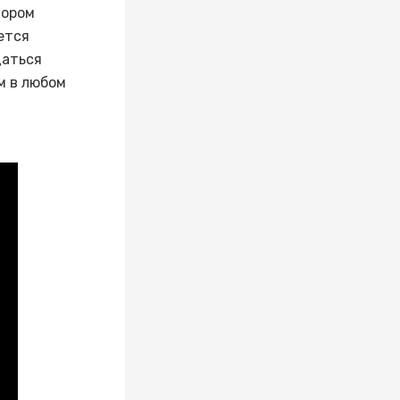
тором
ется
аться
м в любом