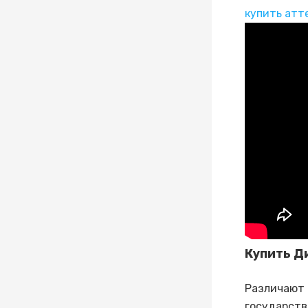
купить атт
Купить Д
Различают 
государств