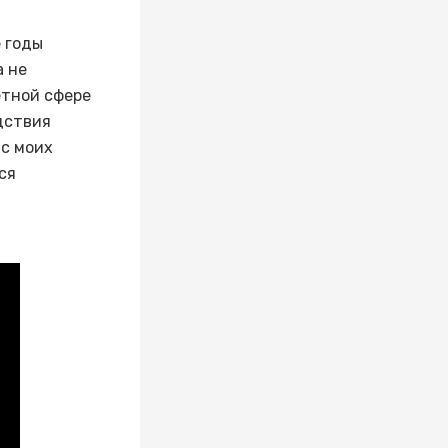
 годы
а не
етной сфере
дствия
 с моих
ся