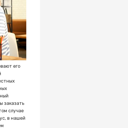
евают его
й
естных
ных
лный
ы заказать
том случае
ус, в нашей
ем