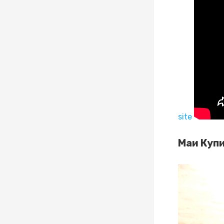
site
Маи Куп