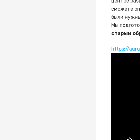
центре раз
сможете оп
были нужны
Мы подгото
старым об
https://aur