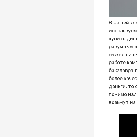
В нашей ко
используем
купить дипл
разумным и
нужно лишь
работе ком
бакалавра 
более каче
деньги, то
помимо изл
возьмут на