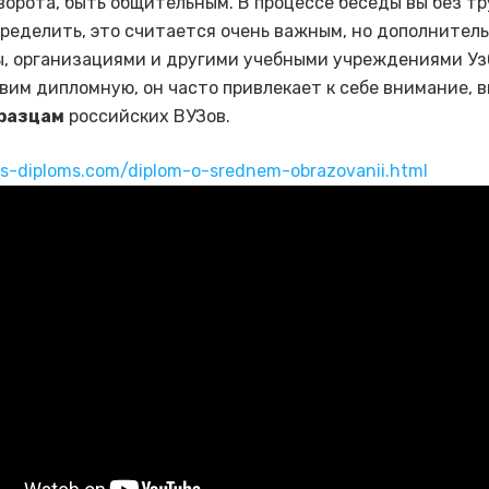
ворота, быть общительным. В процессе беседы вы без т
ределить, это считается очень важным, но дополнител
, организациями и другими учебными учреждениями Уз
вим дипломную, он часто привлекает к себе внимание, 
разцам
российских ВУЗов.
us-diploms.com/diplom-o-srednem-obrazovanii.html