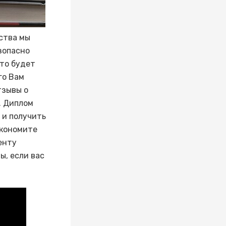
ства мы
зопасно
это будет
го Вам
тзывы о
. Диплом
 и получить
экономите
енту
, если вас