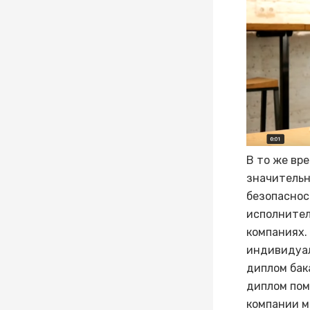
В то же вр
значительн
безопаснос
исполнител
компаниях.
индивидуал
диплом бака
диплом пом
компании м