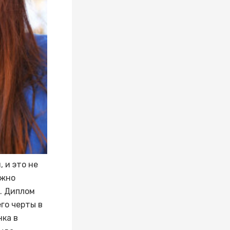
 и это не
ужно
. Диплом
го черты в
нка в