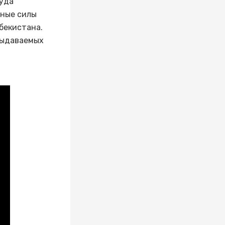
руда
ьные силы
бекистана.
выдаваемых