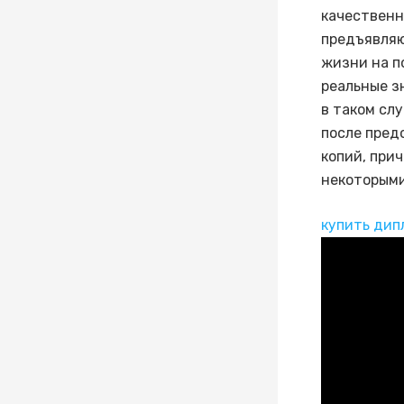
качественн
предъявляю
жизни на п
реальные з
в таком сл
после пред
копий, при
некоторыми
купить дип