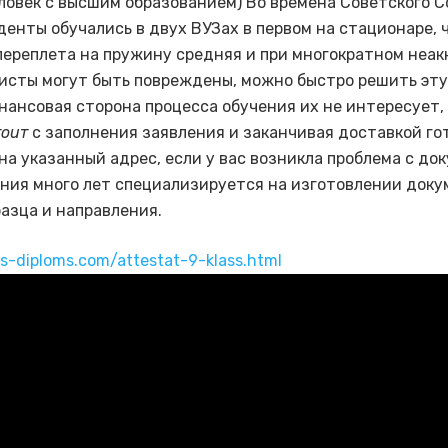
еловек с высшим образованием) Во времена Советского 
денты обучались в двух ВУЗах в первом на стационаре, 
переплета на пружину средняя и при многократном неа
исты могут быть повреждены, можно быстро решить эту
нансовая сторона процесса обучения их не интересует,
тоит
с заполнения заявления и заканчивая доставкой го
на указанный адрес, если у вас возникла проблема с до
ния много лет специализируется на изготовлении доку
разца и направления.
us-diploms.com/attestat-9-klass.html