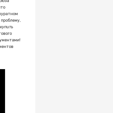
Союза
что
ккуратном
 проблему,
купить
тового
кументами!
ментов