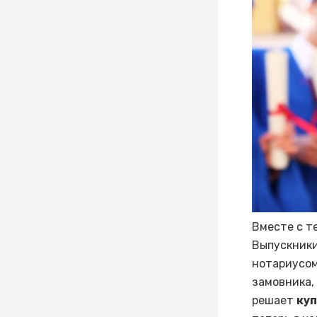
Вместе с т
Выпускники
нотариусом
замовника,
решает
куп