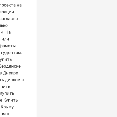
проекта на
ерации.
 согласно
лько
м. На
 или
Грамоты.
студентам.
Купить
 Бердянске
 в Днепре
ть диплом в
упить
 Купить
е Купить
в Крыму
лом в