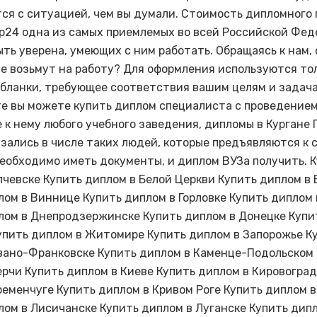
ся с ситуацией, чем вы думали. Стоимость дипломного 
р24 одна из самых приемлемых во всей Российской Фед
ыть уверена, умеющих с ним работать. Обращаясь к нам,
не возьмут на работу? Для оформления используются то
бланки, требующее соответствия вашим целям и задача
е вы можете купить диплом специалиста с проведением
 к нему любого учебного заведения, дипломы в Кургане 
азались в числе таких людей, которые предъявляются к 
необходимо иметь документы, и диплом ВУЗа получить. 
лчевске Купить диплом в Белой Церкви Купить диплом в
лом в Виннице Купить диплом в Горловке Купить диплом
лом в Днепродзержинске Купить диплом в Донецке Купи
упить диплом в Житомире Купить диплом в Запорожье К
вано-Франковске Купить диплом в Каменце-Подольском
ерчи Купить диплом в Киеве Купить диплом в Кировоград
ременчуге Купить диплом в Кривом Роге Купить диплом 
лом в Лисичанске Купить диплом в Луганске Купить дип