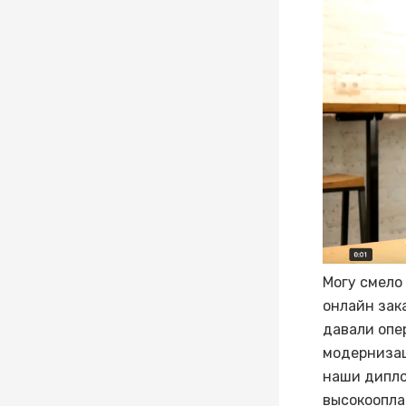
Могу смело
онлайн зака
давали опе
модернизац
наши дипло
высокоопла