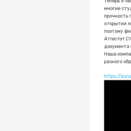
теперь я ч
многие сту
прочность 
открытии л
поэтому фи
Аттестат С
документа 
Наша компа
разного об
https://aur