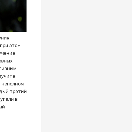
ения,
 при этом
учение
рвных
ктивным
лучите
 неполном
ждый третий
тупали в
ый