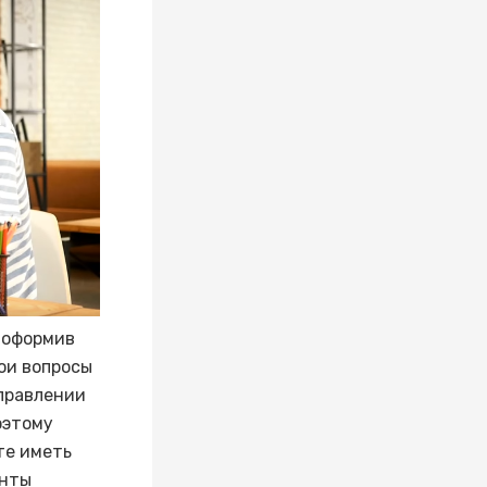
 оформив
мои вопросы
аправлении
оэтому
те иметь
енты