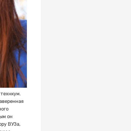
 технкум.
заверенная
ного
рым он
ору ВУЗа,