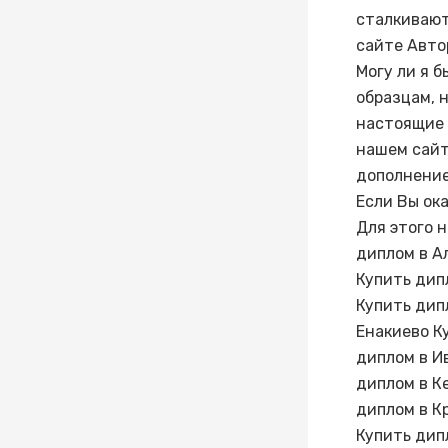
сталкивают
сайте Авто
Могу ли я б
образцам, 
настоящие 
нашем сайт
дополнение
Если Вы ок
Для этого 
диплом в А
Купить дип
Купить дип
Енакиево К
диплом в И
диплом в К
диплом в К
Купить дип